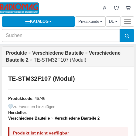
KATALOG
Privatkunde
DE
Togg
navi
Produkte
>
Verschiedene Bauteile
>
Verschiedene
Bauteile 2
>
TE-STM32F107 (Modul)
TE-STM32F107 (Modul)
Produktcode
: 46746
zu Favoriten hinzufügen
Hersteller
:
Verschiedene Bauteile
>
Verschiedene Bauteile 2
Produkt ist nicht verfügbar