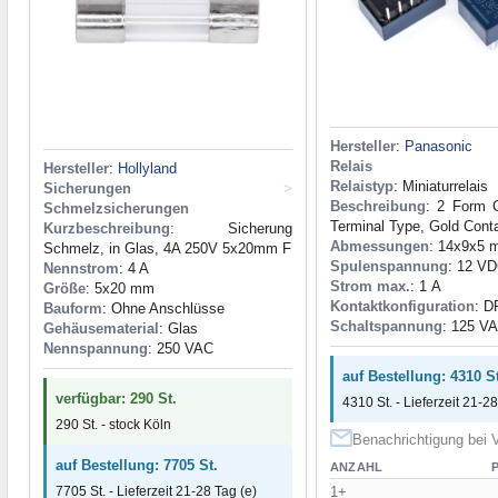
Hersteller
:
Panasonic
Relais
Hersteller
:
Hollyland
Relaistyp
: Miniaturrelais
Sicherungen
>
Beschreibung
: 2 Form 
Schmelzsicherungen
Terminal Type, Gold Cont
Kurzbeschreibung
: Sicherung
Abmessungen
: 14x9x5
Schmelz, in Glas, 4A 250V 5x20mm F
Spulenspannung
: 12 V
Nennstrom
: 4 A
Strom max.
: 1 А
Größe
: 5x20 mm
Kontaktkonfiguration
: D
Bauform
: Ohne Anschlüsse
Schaltspannung
: 125 V
Gehäusematerial
: Glas
Nennspannung
: 250 VAC
auf Bestellung: 4310 St
verfügbar: 290 St.
4310 St. - Lieferzeit 21-28
290 St. - stock Köln
Benachrichtigung bei V
auf Bestellung: 7705 St.
ANZAHL
1+
7705 St. - Lieferzeit 21-28 Tag (e)