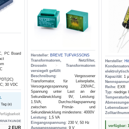
C, PC Board
Hersteller
:
BREVE TUFVASSONS
act
Transformatoren, Netzfilter,
Hersteller
:
Hi
 mm
Drosseln
>
Transformatoren
Kondensator
DC
versiegelt gefüllt
elektrolytisc
Beschreibung
: Vergossener
Kapazität
: 1 
PDT(2C)
Transformator, für Leiterplatte,
Nennspannu
AC; 30 VDC
Versorgungsspannung 230VAC,
Reihe
: EXR
Spannung unter Last an der
Typ
: niedrige
Sekundärwicklung: 9V, Leistung:
Temperaturbe
.
1.5VA; Durchschlagspannung
Abmessunge
 Tag (e)
zwischen Primär- und
Lebensdauer
Sekundärwicklung mindestens: 4000V
Zolltarifnum
erfügbarkeit
Leistung
: 1,5 VA
PRIVATKUNDE
Eingangsspannung
: 230 V, 50 Hz
verfügbar: 
2 EUR
Ausgangsspannung
: 9 V