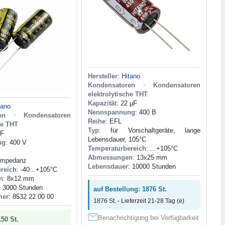
Hersteller
:
Hitano
Kondensatoren
>
Kondensatoren
elektrolytische THT
Kapazität
: 22 µF
tano
Nennspannung
: 400 В
en
>
Kondensatoren
Reihe
: EFL
he THT
Typ
: für Vorschaltgeräte, lange
µF
Lebensdauer, 105°C
ng
: 400 V
Temperaturbereich
: ...+105°C
Abmessungen
: 13x25 mm
 Impedanz
Lebensdauer
: 10000 Stunden
reich
: -40...+105°C
n
: 8x12 mm
: 3000 Stunden
auf Bestellung: 1876 St.
mer
: 8532 22 00 00
1876 St. - Lieferzeit 21-28 Tag (e)
Benachrichtigung bei Verfügbarkeit
150 St.