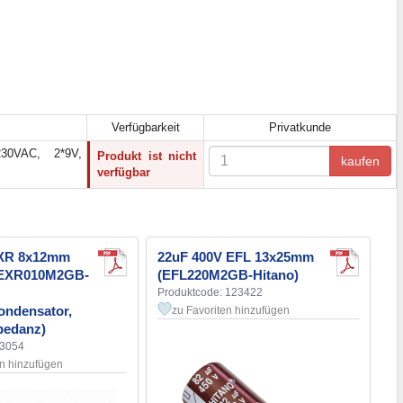
Verfügbarkeit
Privatkunde
230VAC, 2*9V,
Produkt ist nicht
kaufen
verfügbar
EXR 8x12mm
22uF 400V EFL 13x25mm
 (EXR010M2GB-
(EFL220M2GB-Hitano)
Produktcode: 123422
kondensator,
zu Favoriten hinzufügen
pedanz)
33054
en hinzufügen