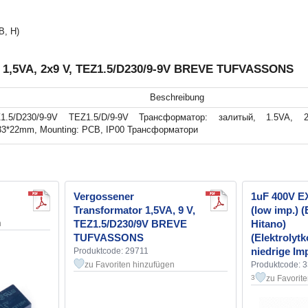
B, H)
r 1,5VA, 2x9 V, TEZ1.5/D230/9-9V BREVE TUFVASSONS
Beschreibung
1.5/D230/9-9V TEZ1.5/D/9-9V Трансформатор: залитый, 1.5VA, 
33*22mm, Mounting: PCB, IP00 Трансформатори
Vergossener
1uF 400V 
Transformator 1,5VA, 9 V,
(low imp.)
TEZ1.5/D230/9V BREVE
Hitano)
n
TUFVASSONS
(Elektrolyt
niedrige Im
Produktcode: 29711
zu Favoriten hinzufügen
Produktcode: 
zu Favorit
3