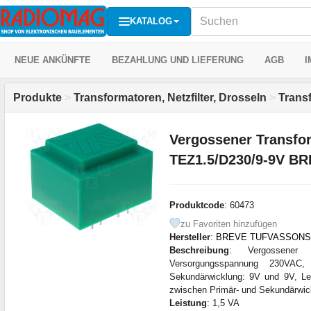
KATALOG
NEUE ANKÜNFTE
BEZAHLUNG UND LIEFERUNG
AGB
I
Produkte
>
Transformatoren, Netzfilter, Drosseln
>
Transf
Vergossener Transfor
TEZ1.5/D230/9-9V 
Produktcode
: 60473
zu Favoriten hinzufügen
Hersteller
:
BREVE TUFVASSONS
Beschreibung
: Vergossener Tr
Versorgungsspannung 230VAC
Sekundärwicklung: 9V und 9V, Le
zwischen Primär- und Sekundärwic
Leistung
: 1,5 VA