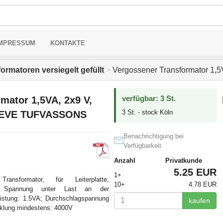
MPRESSUM
KONTAKTE
ormatoren versiegelt gefüllt
>
Vergossener Transformator 1
verfügbar: 3 St.
mator 1,5VA, 2x9 V,
3 St. - stock Köln
BREVE TUFVASSONS
Benachrichtigung bei
Verfügbarkeit
Anzahl
Privatkunde
5.25 EUR
1+
ansformator, für Leiterplatte,
10+
4.78 EUR
, Spannung unter Last an der
istung: 1.5VA; Durchschlagspannung
kaufen
klung mindestens: 4000V