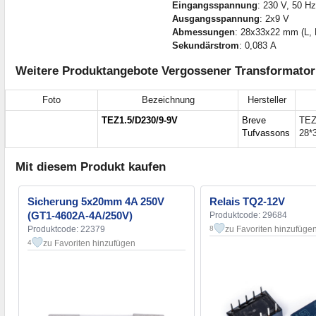
Eingangsspannung
: 230 V, 50 Hz
Ausgangsspannung
: 2x9 V
Abmessungen
: 28x33x22 mm (L, 
Sekundärstrom
: 0,083 А
Weitere Produktangebote Vergossener Transformato
Foto
Bezeichnung
Hersteller
TEZ1.5/D230/9-9V
Breve
TEZ
Tufvassons
28*
Mit diesem Produkt kaufen
Sicherung 5x20mm 4A 250V
Relais TQ2-12V
(GT1-4602A-4A/250V)
Produktcode: 29684
Produktcode: 22379
zu Favoriten hinzufüge
8
zu Favoriten hinzufügen
4