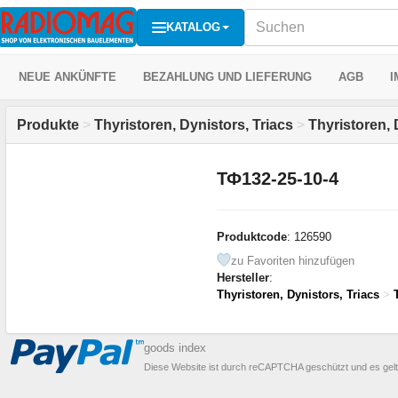
KATALOG
NEUE ANKÜNFTE
BEZAHLUNG UND LIEFERUNG
AGB
I
Produkte
>
Thyristoren, Dynistors, Triacs
>
Thyristoren, 
ТФ132-25-10-4
Produktcode
: 126590
zu Favoriten hinzufügen
Hersteller
:
Thyristoren, Dynistors, Triacs
>
goods index
Diese Website ist durch reCAPTCHA geschützt und es gel