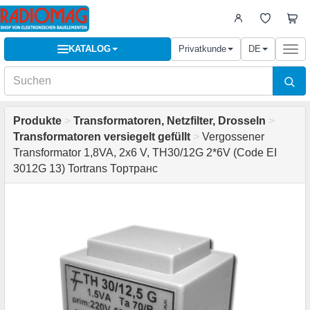
KATALOG
Privatkunde
DE
Togg
navi
Produkte
>
Transformatoren, Netzfilter, Drosseln
>
Transformatoren versiegelt gefüllt
>
Vergossener
Transformator 1,8VA, 2x6 V, TH30/12G 2*6V (Code EI
3012G 13) Tortrans Тортранс