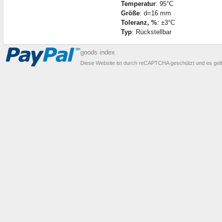
Temperatur
: 95°С
Größe
: d=16 mm
Toleranz, %
: ±3°С
Typ
: Rückstellbar
goods index
Diese Website ist durch reCAPTCHA geschützt und es gel