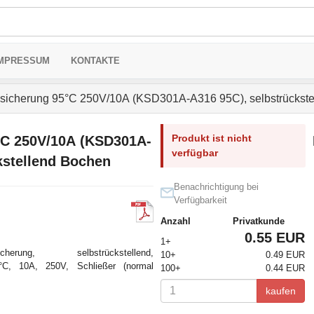
MPRESSUM
KONTAKTE
icherung 95°C 250V/10А (KSD301A-A316 95C), selbstrückste
Produkt ist nicht
°C 250V/10А (KSD301A-
verfügbar
kstellend Bochen
Benachrichtigung bei
Verfügbarkeit
Anzahl
Privatkunde
0.55 EUR
1+
rung, selbstrückstellend,
10+
0.49 EUR
°C, 10A, 250V, Schließer (normal
100+
0.44 EUR
kaufen