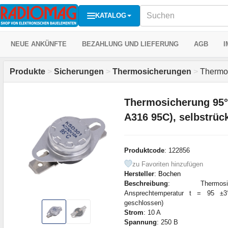
KATALOG
NEUE ANKÜNFTE
BEZAHLUNG UND LIEFERUNG
AGB
I
Produkte
>
Sicherungen
>
Thermosicherungen
>
Thermos
Thermosicherung 95
A316 95C), selbstrüc
Produktcode
: 122856
zu Favoriten hinzufügen
Hersteller
:
Bochen
Beschreibung
: Thermosiche
Ansprechtemperatur t = 95 ±3
geschlossen)
Strom
: 10 A
Spannung
: 250 В