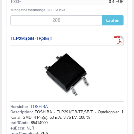
1000+
0.4 EUR
Mindestbestellmenge: 288 Stücke
kaufen
TLP291(GB-TP,SE(T
Hersteller
:
TOSHIBA
Description:
TOSHIBA - TLP291(GB-TP,SE(T - Optokoppler, 1
Kanal, SMD, 4 Pin(s), 50 mA, 3.75 kV, 100 %
tariffCode:
85414900
euEccn:
NLR
rohsCompliant:
YES