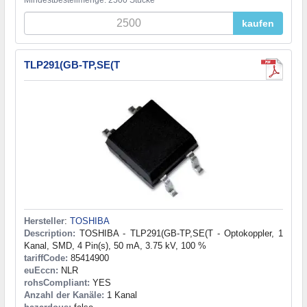
Mindestbestellmenge: 2500 Stücke
kaufen
TLP291(GB-TP,SE(T
Hersteller
:
TOSHIBA
Description:
TOSHIBA - TLP291(GB-TP,SE(T - Optokoppler, 1
Kanal, SMD, 4 Pin(s), 50 mA, 3.75 kV, 100 %
tariffCode:
85414900
euEccn:
NLR
rohsCompliant:
YES
Anzahl der Kanäle:
1 Kanal