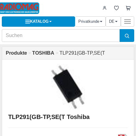
KATALOG
Privatkunde
DE
Togg
navi
Produkte
>
TOSHIBA
>
TLP291(GB-TP,SE(T
TLP291(GB-TP,SE(T Toshiba