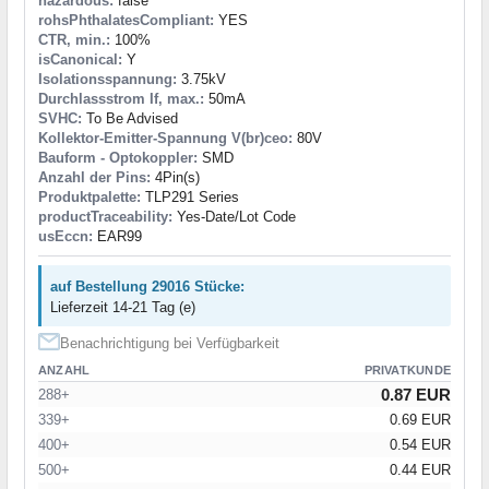
hazardous:
false
rohsPhthalatesCompliant:
YES
CTR, min.:
100%
isCanonical:
Y
Isolationsspannung:
3.75kV
Durchlassstrom If, max.:
50mA
SVHC:
To Be Advised
Kollektor-Emitter-Spannung V(br)ceo:
80V
Bauform - Optokoppler:
SMD
Anzahl der Pins:
4Pin(s)
Produktpalette:
TLP291 Series
productTraceability:
Yes-Date/Lot Code
usEccn:
EAR99
auf Bestellung 29016 Stücke:
Lieferzeit 14-21 Tag (e)
Benachrichtigung bei Verfügbarkeit
ANZAHL
PRIVATKUNDE
0.87 EUR
288+
339+
0.69 EUR
400+
0.54 EUR
500+
0.44 EUR