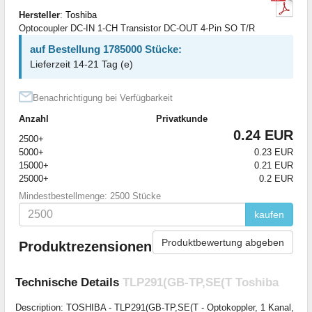
Hersteller
:
Toshiba
Optocoupler DC-IN 1-CH Transistor DC-OUT 4-Pin SO T/R
auf Bestellung 1785000 Stücke:
Lieferzeit 14-21 Tag (e)
Benachrichtigung bei Verfügbarkeit
Anzahl
Privatkunde
0.24 EUR
2500+
5000+
0.23 EUR
15000+
0.21 EUR
25000+
0.2 EUR
Mindestbestellmenge: 2500 Stücke
kaufen
Produktbewertung abgeben
Produktrezensionen
Technische Details
TLP291(GB-TP,SE(T Toshiba
Description: TOSHIBA - TLP291(GB-TP,SE(T - Optokoppler, 1 Kanal,