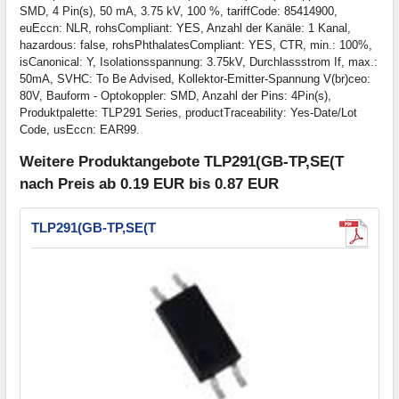
SMD, 4 Pin(s), 50 mA, 3.75 kV, 100 %, tariffCode: 85414900,
euEccn: NLR, rohsCompliant: YES, Anzahl der Kanäle: 1 Kanal,
hazardous: false, rohsPhthalatesCompliant: YES, CTR, min.: 100%,
isCanonical: Y, Isolationsspannung: 3.75kV, Durchlassstrom If, max.:
50mA, SVHC: To Be Advised, Kollektor-Emitter-Spannung V(br)ceo:
80V, Bauform - Optokoppler: SMD, Anzahl der Pins: 4Pin(s),
Produktpalette: TLP291 Series, productTraceability: Yes-Date/Lot
Code, usEccn: EAR99.
Weitere Produktangebote TLP291(GB-TP,SE(T
nach Preis ab 0.19 EUR bis 0.87 EUR
TLP291(GB-TP,SE(T