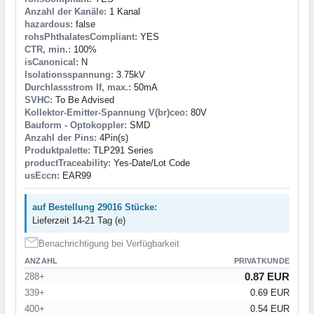
Anzahl der Kanäle:
1 Kanal
hazardous:
false
rohsPhthalatesCompliant:
YES
CTR, min.:
100%
isCanonical:
N
Isolationsspannung:
3.75kV
Durchlassstrom If, max.:
50mA
SVHC:
To Be Advised
Kollektor-Emitter-Spannung V(br)ceo:
80V
Bauform - Optokoppler:
SMD
Anzahl der Pins:
4Pin(s)
Produktpalette:
TLP291 Series
productTraceability:
Yes-Date/Lot Code
usEccn:
EAR99
auf Bestellung 29016 Stücke:
Lieferzeit 14-21 Tag (e)
Benachrichtigung bei Verfügbarkeit
ANZAHL
PRIVATKUNDE
0.87 EUR
288+
339+
0.69 EUR
400+
0.54 EUR