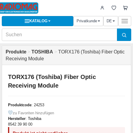
KATALOG
Privatkunde
DE
Togg
navi
Produkte
>
TOSHIBA
>
TORX176 (Toshiba) Fiber Optic
Receiving Module
TORX176 (Toshiba) Fiber Optic
Receiving Module
Produktcode
: 24253
zu Favoriten hinzufügen
Hersteller
:
Toshiba
8542 39 90 00
Produkt ist nicht verfügbar