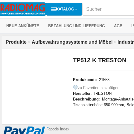
KATALOG
NEUE ANKÜNFTE
BEZAHLUNG UND LIEFERUNG
AGB
I
Produkte
>
Aufbewahrungssysteme und Möbel
>
Indust
TP512 K TRESTON
Produktcode
: 21553
zu Favoriten hinzufügen
Hersteller
:
TRESTON
Beschreibung
: Montage-Anbauti
Tischplattenhöhe 650-900mm, Bel
goods index