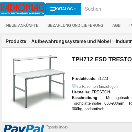
KATALOG
NEUE ANKÜNFTE
BEZAHLUNG UND LIEFERUNG
AGB
I
Produkte
>
Aufbewahrungssysteme und Möbel
>
Indust
TPH712 ESD TREST
Produktcode
: 21223
zu Favoriten hinzufügen
Hersteller
:
TRESTON
Beschreibung
: Montagetisc
Tischplattenhöhe 650-900mm, 
300kg, antistatisch
goods index