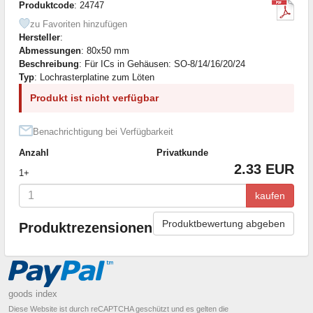
Produktcode
: 24747
zu Favoriten hinzufügen
Hersteller
:
Abmessungen
: 80x50 mm
Beschreibung
: Für ICs in Gehäusen: SO-8/14/16/20/24
Typ
: Lochrasterplatine zum Löten
Produkt ist nicht verfügbar
Benachrichtigung bei Verfügbarkeit
Anzahl
Privatkunde
2.33 EUR
1+
kaufen
Produktbewertung abgeben
Produktrezensionen
goods index
Diese Website ist durch reCAPTCHA geschützt und es gelten die