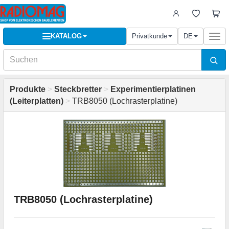
KATALOG
Privatkunde
DE
Togg
navi
Produkte
>
Steckbretter
>
Experimentierplatinen
(Leiterplatten)
>
TRB8050 (Lochrasterplatine)
TRB8050 (Lochrasterplatine)