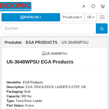
KATALOG
Privatkunde
DE
Togg
navi
Produkte
>
EGA PRODUCTS
>
U5-3648WPSU
U5-3648WPSU EGA Products
Hersteller
:
EGA Products
Description:
EGA TRUCK/DOCK LADDER 5-STEP, GR
Packaging:
Bulk
Capacity:
800 lbs
Type:
Truck/Dock Ladder
Part Status:
Active