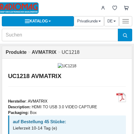
KATALOG
Privatkunde
DE
Togg
navi
Produkte
>
AVMATRIX
>
UC1218
UC1218 AVMATRIX
Hersteller
:
AVMATRIX
Description:
HDMI TO USB 3.0 VIDEO CAPTURE
Packaging:
Box
auf Bestellung 45 Stücke:
Lieferzeit 10-14 Tag (e)