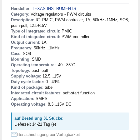
Hersteller
:
TEXAS INSTRUMENTS
Category:
Voltage regulators - PWM circuits
Description:
IC: PMIC; PWM controller; 1A; 50kHz÷1MHz; SO8;
push-pull; 12.5÷15V
Type of integrated circuit:
PMIC
Kind of integrated circuit:
PWM controller
Output current:
1A
Frequency:
50kHz...1MHz
Case:
SO8
Mounting:
SMD
Operating temperature:
-40...85°C
Topology:
push-pull
Supply voltage:
12.5...15V
Duty cycle factor:
0...49%
Kind of package:
tube
Integrated circuit features:
soft-start function
Application:
SMPS
Operating voltage:
8.3...15V DC
auf Bestellung 31 Stücke:
Lieferzeit 14-21 Tag (e)
Benachrichtigung bei Verfügbarkeit