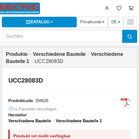
KATALOG
Privatkunde
DE
Togg
navi
Produkte
>
Verschiedene Bauteile
>
Verschiedene
Bauteile 1
>
UCC28083D
UCC28083D
Produktcode
: 204626
zu Favoriten hinzufügen
Hersteller
:
Verschiedene Bauteile
>
Verschiedene Bauteile 1
Produkt ist nicht verfügbar