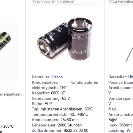
zu Favoriten hinzufügen
zu Favorite
Hersteller
:
Hitano
Hersteller
:
Hi
Kondensatoren
>
Kondensatoren
Passive Bau
elektrolytische THT
Arbeitsspan
Kapazität
: 6800 µF
V
ndensatoren
Nennspannung
: 63 V
Varistorspan
Reihe
: ELP
V
Typ
: mit starren Anschlüssen, 85°C
Max. S
Temperaturbereich
: -40...+85°C
Ansprechs
Abmessungen
: 25x50 mm
B@A
Lebensdauer
: 2000 Stunden
Imax.(8/20mc
..+105°C
Zolltarifnummer
: 8532 22 00 00
Leistung, W
:
mm