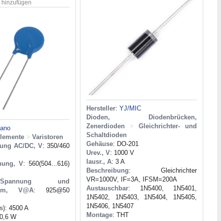
n hinzufügen
Hersteller
:
YJ/MIC
Dioden, Diodenbrücken,
Zenerdioden
>
Gleichrichter- und
tano
Schaltdioden
elemente
>
Varistoren
Gehäuse
: DO-201
nung AC/DC, V
: 350/460
Urev., V
: 1000 V
Iausr., A
: 3 A
nung, V
: 560(504...616)
Beschreibung
: Gleichrichter
VR=1000V, IF=3A, IFSM=200A
pannung und
Austauschbar
: 1N5400, 1N5401,
trom, V@A
: 925@50
1N5402, 1N5403, 1N5404, 1N5405,
1N5406, 1N5407
s)
: 4500 A
Montage
: THT
 0,6 W