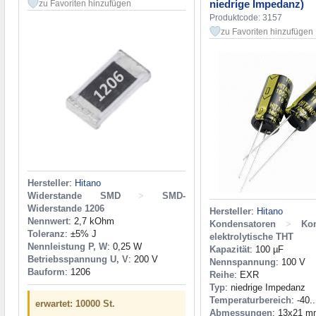
niedrige Impedanz)
zu Favoriten hinzufügen
Produktcode: 3157
zu Favoriten hinzufügen
Hersteller
:
Hitano
Widerstande SMD
>
SMD-
Widerstande 1206
Hersteller
:
Hitano
Nennwert
: 2,7 kOhm
Kondensatoren
>
Ko
Toleranz
: ±5% J
elektrolytische THT
Nennleistung P, W
: 0,25 W
Kapazität
: 100 µF
Betriebsspannung U, V
: 200 V
Nennspannung
: 100 V
Bauform
: 1206
Reihe
: EXR
Typ
: niedrige Impedanz
Temperaturbereich
: -40.
erwartet: 10000 St.
Abmessungen
: 13x21 