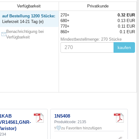
Verfügbarkeit
Privatkunde
270+
0.32 EUR
auf Bestellung 1200 Stücke:
680+
0.13 EUR
Lieferzeit 14-21 Tag (e)
770+
0.11 EUR
Benachrichtigung bei
860+
0.1 EUR
Verfügbarkeit
Mindestbestellmenge: 270 Stücke
kaufen
61KAB
1N5408
TVR14561,GNR-
Produktcode: 2135
aristor)
zu Favoriten hinzufügen
5
2234