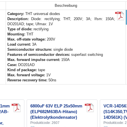
Beschreibung
Category:
THT universal diodes
Description:
Diode: rectifying; THT; 200V; 3A; Ifsm: 150A;
DO201AD; tape; Ufmax: 1V
Type of diode:
rectifying
Mounting:
THT
Max. off-state voltage:
200V
Load current:
3A
Semiconductor structure:
single diode
Features of semiconductor devices:
superfast switching
Max. forward impulse current:
150A
Case:
DO201AD
Kind of package:
tape
Max. forward voltage:
1V
Reverse recovery time:
50ns
x21mm
6800uF 63V ELP 25x50mm
VCR-14D5
2AB-
(ELP682M63BA-Hitano)
(S14K350,
(Elektrolytkondensator)
14D561K) (V
r,
Produktcode: 2607
Produktcode: 