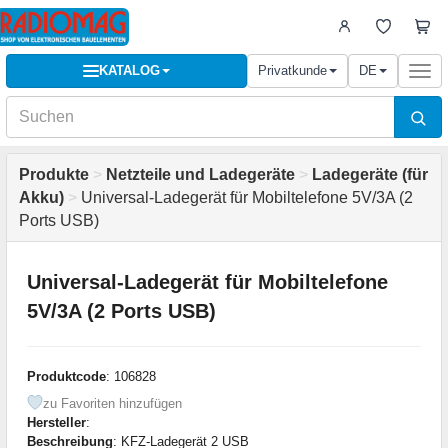
KATALOG
Privatkunde
DE
Togg
navi
Produkte
>
Netzteile und Ladegeräte
>
Ladegeräte (für
Akku)
>
Universal-Ladegerät für Mobiltelefone 5V/3A (2
Ports USB)
Universal-Ladegerät für Mobiltelefone
5V/3A (2 Ports USB)
Produktcode
: 106828
zu Favoriten hinzufügen
Hersteller
:
Beschreibung
: KFZ-Ladegerät 2 USB