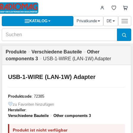
KATALOG
Privatkunde
DE
Togg
navi
Produkte
>
Verschiedene Bauteile
>
Other
components 3
>
USB-1-WIRE (LAN-1W) Adapter
USB-1-WIRE (LAN-1W) Adapter
Produktcode
: 72385
zu Favoriten hinzufügen
Hersteller
:
Verschiedene Bauteile
>
Other components 3
Produkt ist nicht verfügbar