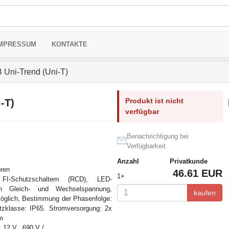
MPRESSUM
KONTAKTE
Uni-Trend (Uni-T)
Produkt ist nicht
-T)
verfügbar
Benachrichtigung bei
Verfügbarkeit
Anzahl
Privatkunde
oren
46.61 EUR
1+
I-Schutzschaltern (RCD), LED-
on Gleich- und Wechselspannung,
kaufen
öglich, Bestimmung der Phasenfolge:
tzklasse: IP65. Stromversorgung: 2x
m
: 12 V...690 V /