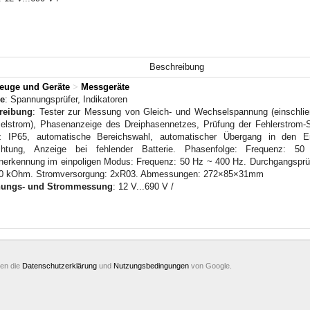
Beschreibung
euge und Geräte
>
Messgeräte
e
: Spannungsprüfer, Indikatoren
reibung
: Tester zur Messung von Gleich- und Wechselspannung (einschlie
lstrom), Phasenanzeige des Dreiphasennetzes, Prüfung der Fehlerstrom-S
z IP65, automatische Bereichswahl, automatischer Übergang in den E
chtung, Anzeige bei fehlender Batterie. Phasenfolge: Frequenz:
erkennung im einpoligen Modus: Frequenz: 50 Hz ~ 400 Hz. Durchgangsprü
00 kOhm. Stromversorgung: 2xR03. Abmessungen: 272×85×31mm
ungs- und Strommessung
: 12 V...690 V /
ten die
Datenschutzerklärung
und
Nutzungsbedingungen
von Google.