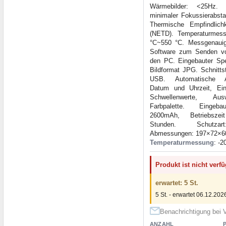
Wärmebilder: <25Hz. 
minimaler Fokussierabsta
Thermische Empfindlich
(NETD). Temperaturmess
°C~550 °C. Messgenauig
Software zum Senden v
den PC. Eingebauter Sp
Bildformat JPG. Schnitts
USB. Automatische Ab
Datum und Uhrzeit, Ein
Schwellenwerte, Au
Farbpalette. Eingeb
2600mAh, Betriebsz
Stunden. Schutza
Abmessungen: 197×72×
Temperaturmessung
: -2
Produkt ist nicht verf
erwartet: 5 St.
5 St. - erwartet 06.12.202
Benachrichtigung bei V
ANZAHL