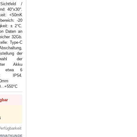
Sichtfeld /
nd: 40°x30°.
keit: <50mK
bereich: -20
keit: ± 2°C.
on Daten an
eicher 32Gb.
telle: Type-C
schaltung,
stellung der
swahl der
auter Akku
eit etwa 6
rt: IP54.
60mm
0...+550°С
ügbar
6
erfügbarkeit
PRIVATKUNDE