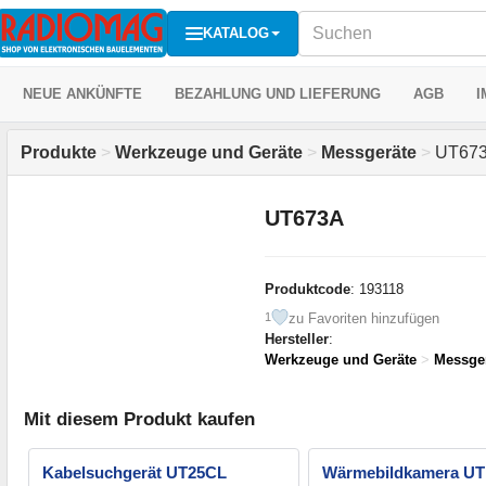
KATALOG
NEUE ANKÜNFTE
BEZAHLUNG UND LIEFERUNG
AGB
I
Produkte
>
Werkzeuge und Geräte
>
Messgeräte
>
UT67
UT673A
Produktcode
: 193118
zu Favoriten hinzufügen
1
Hersteller
:
Werkzeuge und Geräte
>
Messge
Mit diesem Produkt kaufen
Kabelsuchgerät UT25CL
Wärmebildkamera UT