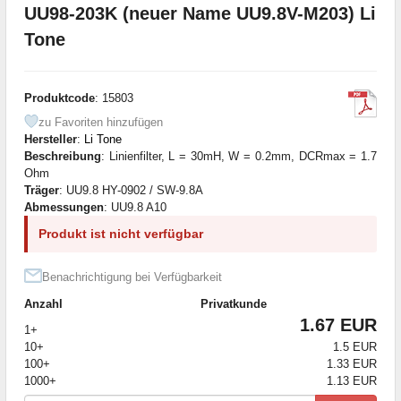
UU98-203K (neuer Name UU9.8V-M203) Li
Tone
Produktcode
: 15803
zu Favoriten hinzufügen
Hersteller
:
Li Tone
Beschreibung
: Linienfilter, L = 30mH, W = 0.2mm, DCRmax = 1.7
Ohm
Träger
: UU9.8 HY-0902 / SW-9.8A
Abmessungen
: UU9.8 A10
Produkt ist nicht verfügbar
Benachrichtigung bei Verfügbarkeit
Anzahl
Privatkunde
1.67 EUR
1+
10+
1.5 EUR
100+
1.33 EUR
1000+
1.13 EUR