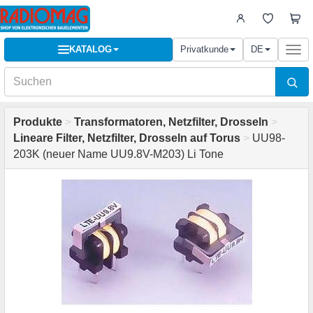
KATALOG
Privatkunde
DE
Togg
navi
Produkte
>
Transformatoren, Netzfilter, Drosseln
>
Lineare Filter, Netzfilter, Drosseln auf Torus
>
UU98-
203K (neuer Name UU9.8V-M203) Li Tone