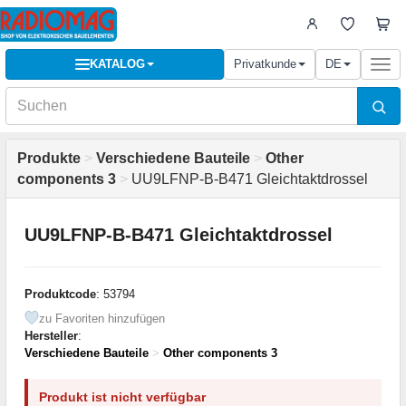
KATALOG
Privatkunde
DE
Togg
navi
Produkte
>
Verschiedene Bauteile
>
Other
components 3
>
UU9LFNP-B-B471 Gleichtaktdrossel
UU9LFNP-B-B471 Gleichtaktdrossel
Produktcode
: 53794
zu Favoriten hinzufügen
Hersteller
:
Verschiedene Bauteile
>
Other components 3
Produkt ist nicht verfügbar