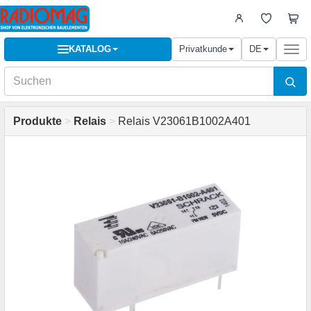
KATALOG
Privatkunde
DE
Togg
navi
Produkte
>
Relais
>
Relais V23061B1002A401