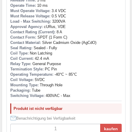
Release Time:
5 ms
Operate Time:
10 ms
Must Operate Voltage:
3.4 VDC
Must Release Voltage:
0.5 VDC
Load - Max Switching:
3200VA
Approval Agency:
cURus, VDE
Contact Rating (Current):
8 A
Contact Form:
SPDT (1 Form C)
Contact Material:
Silver Cadmium Oxide (AgCdO)
Seal Rating:
Sealed - Fully
Coil Type:
Non Latching
Coil Current:
42.4 mA
Relay Type:
General Purpose
Termination Style:
PC Pin
Operating Temperature:
-40°C ~ 85°C
Coil Voltage:
5VDC
Mounting Type:
Through Hole
Packaging:
Tube
Switching Voltage:
400VAC - Max
Produkt ist nicht verfügbar
Benachrichtigung bei Verfügbarkeit
kaufen