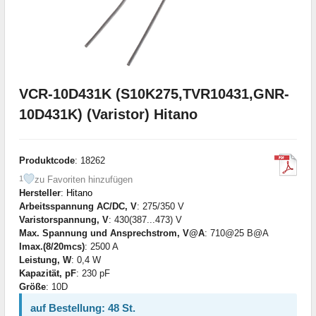
VCR-10D431K (S10K275,TVR10431,GNR-
10D431K) (Varistor) Hitano
Produktcode
: 18262
zu Favoriten hinzufügen
1
Hersteller
:
Hitano
Arbeitsspannung AC/DC, V
: 275/350 V
Varistorspannung, V
: 430(387...473) V
Max. Spannung und Ansprechstrom, V@A
: 710@25 B@A
Imax.(8/20mcs)
: 2500 A
Leistung, W
: 0,4 W
Kapazität, pF
: 230 pF
Größe
: 10D
auf Bestellung: 48 St.