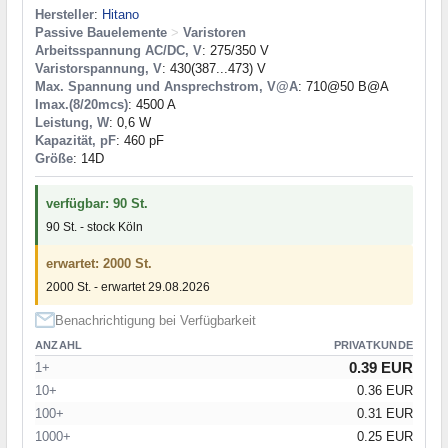
Hersteller
:
Hitano
Passive Bauelemente
>
Varistoren
Arbeitsspannung AC/DC, V
: 275/350 V
Varistorspannung, V
: 430(387...473) V
Max. Spannung und Ansprechstrom, V@A
: 710@50 B@A
Imax.(8/20mcs)
: 4500 A
Leistung, W
: 0,6 W
Kapazität, pF
: 460 pF
Größe
: 14D
verfügbar: 90 St.
90 St. - stock Köln
erwartet: 2000 St.
2000 St. - erwartet 29.08.2026
Benachrichtigung bei Verfügbarkeit
ANZAHL
PRIVATKUNDE
0.39 EUR
1+
10+
0.36 EUR
100+
0.31 EUR
1000+
0.25 EUR