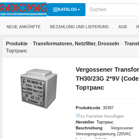
KATALOG
NEUE ANKÜNFTE
BEZAHLUNG UND LIEFERUNG
AGB
I
Produkte
>
Transformatoren, Netzfilter, Drosseln
>
Transf
Тортранс
Vergossener Transfor
TH30/23G 2*9V (Code 
Тортранс
Produktcode
: 30397
zu Favoriten hinzufügen
Hersteller
:
Тортранс
Beschreibung
: Vergossener Tr
Versorgungsspannung 220VAC