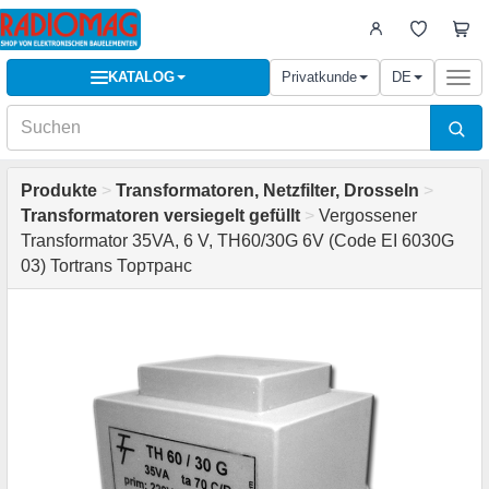
KATALOG
Privatkunde
DE
Togg
navi
Produkte
>
Transformatoren, Netzfilter, Drosseln
>
Transformatoren versiegelt gefüllt
>
Vergossener
Transformator 35VA, 6 V, TH60/30G 6V (Code EI 6030G
03) Tortrans Тортранс