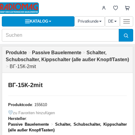
KATALOG
Privatkunde
DE
Togg
navi
Produkte
>
Passive Bauelemente
>
Schalter,
Schubschalter, Kippschalter (alle außer Knopf/Tasten)
>
ВГ-15К-2mit
ВГ-15К-2mit
Produktcode
: 155610
zu Favoriten hinzufügen
Hersteller
:
Passive Bauelemente
>
Schalter, Schubschalter, Kippschalter
(alle außer Knopf/Tasten)