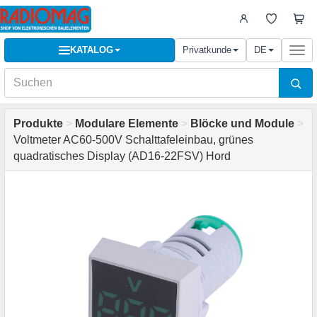
KATALOG
Privatkunde
DE
Togg
navi
Produkte
>
Modulare Elemente
>
Blöcke und Module
>
Voltmeter AC60-500V Schalttafeleinbau, grünes
quadratisches Display (AD16-22FSV) Hord