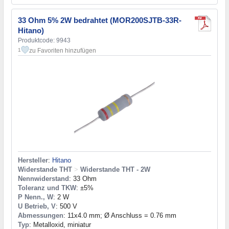
33 Ohm 5% 2W bedrahtet (MOR200SJTB-33R-
Hitano)
Produktcode: 9943
zu Favoriten hinzufügen
1
Hersteller
:
Hitano
Widerstande THT
>
Widerstande THT - 2W
Nennwiderstand
: 33 Ohm
Toleranz und TKW
: ±5%
P Nenn., W
: 2 W
U Betrieb, V
: 500 V
Abmessungen
: 11x4.0 mm; Ø Anschluss = 0.76 mm
Typ
: Metalloxid, miniatur