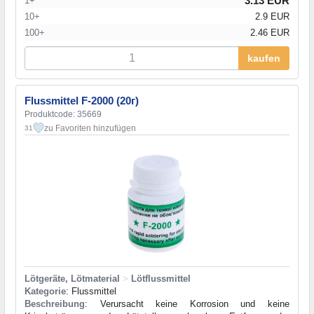
3.13 EUR
1+
10+
2.9 EUR
100+
2.46 EUR
kaufen
Flussmittel F-2000 (20г)
Produktcode: 35669
zu Favoriten hinzufügen
31
Lötgeräte, Lötmaterial
>
Lötflussmittel
Kategorie
: Flussmittel
Beschreibung
: Verursacht keine Korrosion und keine