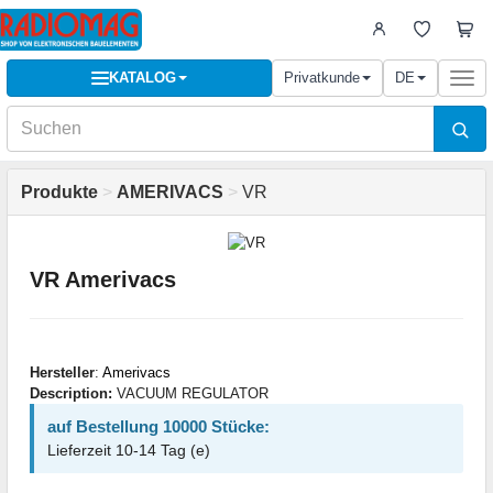
KATALOG
Privatkunde
DE
Togg
navi
Produkte
>
AMERIVACS
>
VR
VR Amerivacs
Hersteller
:
Amerivacs
Description:
VACUUM REGULATOR
auf Bestellung 10000 Stücke:
Lieferzeit 10-14 Tag (e)