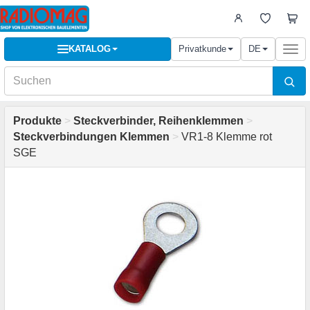
KATALOG
Privatkunde
DE
Togg
navi
Produkte
>
Steckverbinder, Reihenklemmen
>
Steckverbindungen Klemmen
>
VR1-8 Klemme rot
SGE