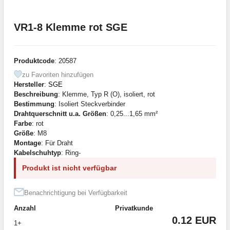
VR1-8 Klemme rot SGE
Produktcode
: 20587
zu Favoriten hinzufügen
Hersteller
:
SGE
Beschreibung
: Klemme, Typ R (О), isoliert, rot
Bestimmung
: Isoliert Steckverbinder
Drahtquerschnitt u.a. Größen
: 0,25...1,65 mm²
Farbe
: rot
Größe
: M8
Montage
: Für Draht
Kabelschuhtyp
: Ring-
Produkt ist nicht verfügbar
Benachrichtigung bei Verfügbarkeit
Anzahl
Privatkunde
0.12 EUR
1+