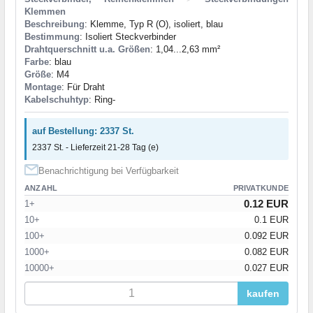
Klemmen
Beschreibung
: Klemme, Typ R (О), isoliert, blau
Bestimmung
: Isoliert Steckverbinder
Drahtquerschnitt u.a. Größen
: 1,04...2,63 mm²
Farbe
: blau
Größe
: M4
Montage
: Für Draht
Kabelschuhtyp
: Ring-
auf Bestellung: 2337 St.
2337 St. - Lieferzeit 21-28 Tag (e)
Benachrichtigung bei Verfügbarkeit
ANZAHL
PRIVATKUNDE
0.12 EUR
1+
10+
0.1 EUR
100+
0.092 EUR
1000+
0.082 EUR
10000+
0.027 EUR
kaufen