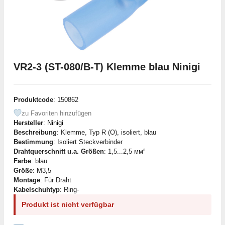
VR2-3 (ST-080/B-T) Klemme blau Ninigi
Produktcode
: 150862
zu Favoriten hinzufügen
Hersteller
:
Ninigi
Beschreibung
: Klemme, Typ R (О), isoliert, blau
Bestimmung
: Isoliert Steckverbinder
Drahtquerschnitt u.a. Größen
: 1,5...2,5 мм²
Farbe
: blau
Größe
: M3,5
Montage
: Für Draht
Kabelschuhtyp
: Ring-
Produkt ist nicht verfügbar