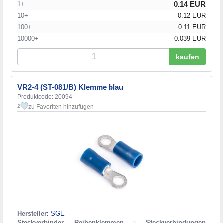
0.14 EUR
1+
10+
0.12 EUR
100+
0.11 EUR
10000+
0.039 EUR
kaufen
VR2-4 (ST-081/B) Klemme blau
Produktcode: 20094
zu Favoriten hinzufügen
2
Hersteller
:
SGE
Steckverbinder, Reihenklemmen
>
Steckverbindungen