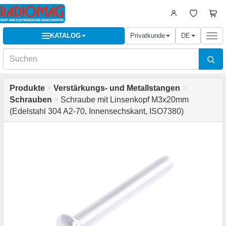
KATALOG
Privatkunde
DE
Togg
navi
Produkte
>
Verstärkungs- und Metallstangen
>
Schrauben
>
Schraube mit Linsenkopf M3x20mm
(Edelstahl 304 A2-70, Innensechskant, ISO7380)