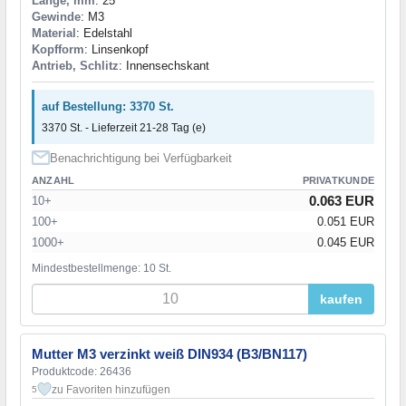
Länge, mm
: 25
Gewinde
: M3
Material
: Edelstahl
Kopfform
: Linsenkopf
Antrieb, Schlitz
: Innensechskant
auf Bestellung: 3370 St.
3370 St. - Lieferzeit 21-28 Tag (e)
Benachrichtigung bei Verfügbarkeit
ANZAHL
PRIVATKUNDE
0.063 EUR
10+
100+
0.051 EUR
1000+
0.045 EUR
Mindestbestellmenge: 10 St.
kaufen
Mutter M3 verzinkt weiß DIN934 (B3/BN117)
Produktcode: 26436
zu Favoriten hinzufügen
5