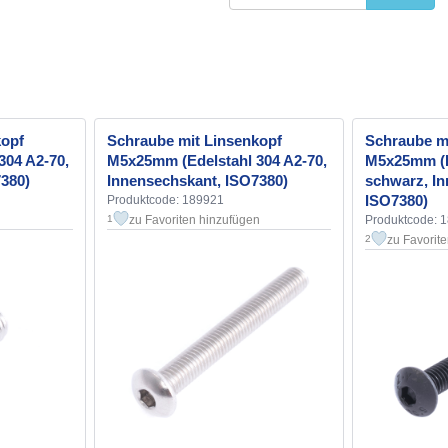
kopf
Schraube mit Linsenkopf
Schraube m
304 A2-70,
M5x25mm (Edelstahl 304 A2-70,
M5x25mm (K
380)
Innensechskant, ISO7380)
schwarz, In
ISO7380)
Produktcode: 189921
zu Favoriten hinzufügen
Produktcode: 
1
zu Favorit
2