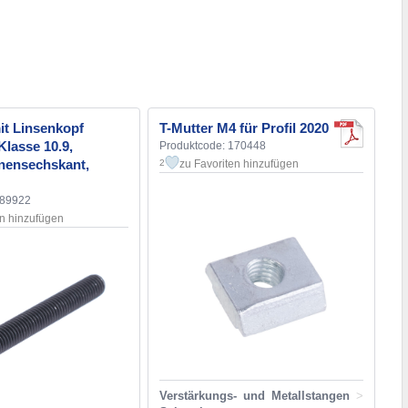
it Linsenkopf
T-Mutter M4 für Profil 2020
lasse 10.9,
Produktcode: 170448
nensechskant,
zu Favoriten hinzufügen
2
189922
en hinzufügen
Verstärkungs- und Metallstangen
>