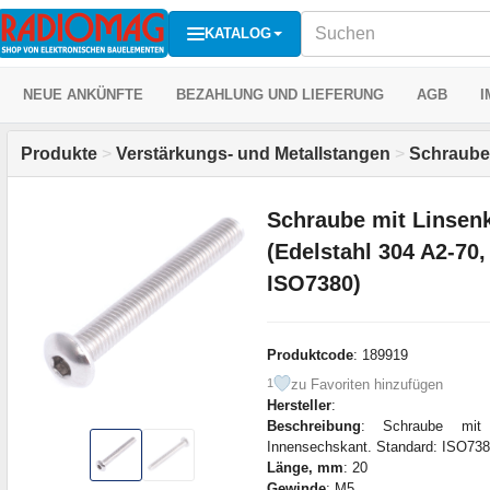
KATALOG
NEUE ANKÜNFTE
BEZAHLUNG UND LIEFERUNG
AGB
I
Produkte
>
Verstärkungs- und Metallstangen
>
Schraub
Schraube mit Linse
(Edelstahl 304 A2-70
ISO7380)
Produktcode
: 189919
zu Favoriten hinzufügen
1
Hersteller
:
Beschreibung
: Schraube mit 
Innensechskant. Standard: ISO73
Länge, mm
: 20
Gewinde
: M5