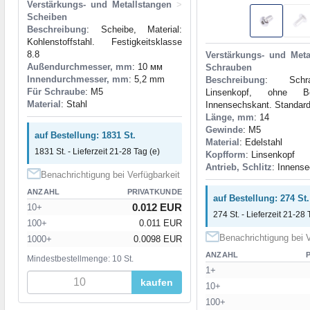
Verstärkungs- und Metallstangen
>
Scheiben
Beschreibung
: Scheibe, Material:
Kohlenstoffstahl. Festigkeitsklasse
8.8
Verstärkungs- und Meta
Außendurchmesser, mm
: 10 мм
Schrauben
Innendurchmesser, mm
: 5,2 mm
Beschreibung
: Schr
Für Schraube
: M5
Linsenkopf, ohne Bes
Material
: Stahl
Innensechskant. Standar
Länge, mm
: 14
Gewinde
: M5
auf Bestellung: 1831 St.
Material
: Edelstahl
1831 St. - Lieferzeit 21-28 Tag (e)
Kopfform
: Linsenkopf
Antrieb, Schlitz
: Innens
Benachrichtigung bei Verfügbarkeit
ANZAHL
PRIVATKUNDE
auf Bestellung: 274 St.
0.012 EUR
10+
274 St. - Lieferzeit 21-28 
100+
0.011 EUR
Benachrichtigung bei V
1000+
0.0098 EUR
ANZAHL
Mindestbestellmenge: 10 St.
1+
kaufen
10+
100+