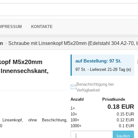
MPRESSUM
KONTAKTE
en
>
Schraube mit Linsenkopf M5x20mm (Edelstahl 304 A2-70, 
auf Bestellung: 97 St.
nkopf M5x20mm
97 St. - Lieferzeit 21-28 Tag (e)
, Innensechskant,
Benachrichtigung bei
Verfügbarkeit
Anzahl
Privatkunde
0.18 EUR
1+
10+
0.15 EUR
Linsenkopf, ohne Beschichtung,
100+
0.12 EUR
80
1000+
0.1 EUR
kaufen