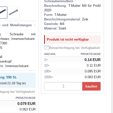
Schraubenmuttern
Beschreibung
: T-Mutter M4 für Profil
2020
Form
: T-Mutter
Beschichtungsmaterial
: Zink
Gewinde
: M4
- und Metallstangen
>
Material
: Stahl
g
: Schraube mit
chwarz, Innensechskant.
Produkt ist nicht verfügbar
O7380
25
Benachrichtigung bei Verfügbarkeit
ANZAHL
PRIVATKUNDE
ll
0.14 EUR
1+
nsenkopf
10+
0.11 EUR
itz
: Innensechskant
100+
0.095 EUR
1000+
0.083 EUR
ung: 590 St.
erzeit 21-28 Tag (e)
kaufen
tigung bei Verfügbarkeit
PRIVATKUNDE
0.079 EUR
0.063 EUR