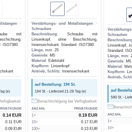
llstangen
>
Verstärkungs- und Metallstangen
>
Schrauben
Verstärkungs
aube mit
Beschreibung
: Schraube mit
Schrauben
chichtung,
Linsenkopf, ohne Beschichtung,
Beschreibun
d: ISO7380
Innensechskant. Standard: ISO7380
Linsenkopf, s
Länge, mm
: 25
Standard: IS
Gewinde
: M5
Länge, mm
: 
Material
: Edelstahl
Gewinde
: M5
Kopfform
: Linsenkopf
Material
: Meta
echskant
Antrieb, Schlitz
: Innensechskant
Kopfform
: Li
Antrieb, Schl
auf Bestellung: 194 St.
auf Bestell
Tag (e)
194 St. - Lieferzeit 21-28 Tag (e)
590 St. - Lief
erfügbarkeit
Benachrichtigung bei Verfügbarkeit
Benachrich
PRIVATKUNDE
ANZAHL
PRIVATKUNDE
0.14 EUR
0.19 EUR
ANZAHL
1+
1+
0.11 EUR
10+
0.17 EUR
10+
0.09 EUR
100+
0.13 EUR