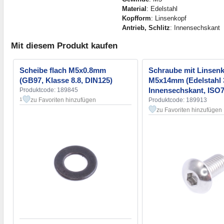
Material
: Edelstahl
Kopfform
: Linsenkopf
Antrieb, Schlitz
: Innensechskant
Mit diesem Produkt kaufen
Scheibe flach M5x0.8mm
Schraube mit Linsen
(GB97, Klasse 8.8, DIN125)
M5x14mm (Edelstahl 
Innensechskant, ISO7
Produktcode: 189845
zu Favoriten hinzufügen
Produktcode: 189913
1
zu Favoriten hinzufügen