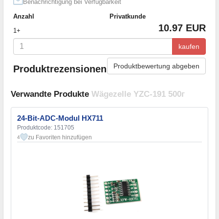
Benachrichtigung bei Verfügbarkeit
Anzahl
Privatkunde
10.97 EUR
1+
kaufen
Produktbewertung abgeben
Produktrezensionen
Verwandte Produkte
Wägezelle YZC-191 500г
24-Bit-ADC-Modul HX711
Produktcode: 151705
zu Favoriten hinzufügen
4