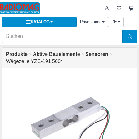
KATALOG
Privatkunde
DE
Togg
navi
Produkte
>
Aktive Bauelemente
>
Sensoren
>
Wägezelle YZC-191 500г