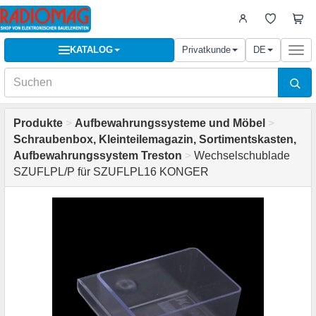
KATALOG
Privatkunde
DE
Togg
navi
Produkte
>
Aufbewahrungssysteme und Möbel
>
Schraubenbox, Kleinteilemagazin, Sortimentskasten,
Aufbewahrungssystem Treston
>
Wechselschublade
SZUFLPL/P für SZUFLPL16 KONGER