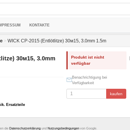
MPRESSUM
KONTAKTE
le
>
WICK CP-2015 (Entlötlitze) 30м15, 3.0mm 1.5m
Produkt ist nicht
litze) 30м15, 3.0mm
verfügbar
Benachrichtigung bei
Verfügbarkeit
kaufen
ik. Ersatzteile
ten die
Datenschutzerklärung
und
Nutzungsbedingungen
von Google.