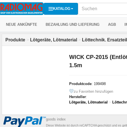
KATALOG
NEUE ANKÜNFTE
BEZAHLUNG UND LIEFERUNG
AGB
I
Produkte
>
Lötgeräte, Lötmaterial
>
Löttechnik. Ersatztei
WICK CP-2015 (Entlöt
1.5m
Produktcode
: 199498
zu Favoriten hinzufügen
Hersteller
:
Lötgeräte, Lötmaterial
>
Löttechn
goods index
Diese Website ist durch reCAPTCHA geschützt und es gel