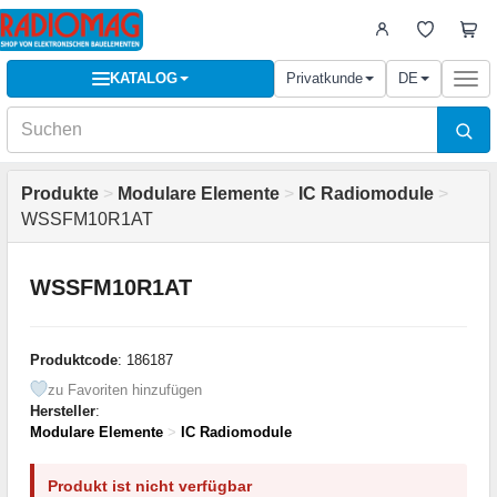
KATALOG
Privatkunde
DE
Togg
navi
Produkte
>
Modulare Elemente
>
IC Radiomodule
>
WSSFM10R1AT
WSSFM10R1AT
Produktcode
: 186187
zu Favoriten hinzufügen
Hersteller
:
Modulare Elemente
>
IC Radiomodule
Produkt ist nicht verfügbar