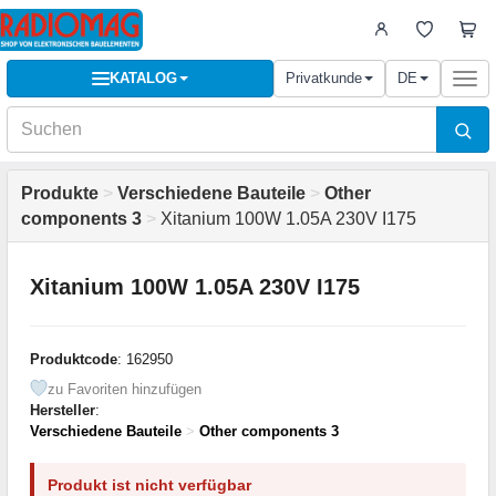
KATALOG
Privatkunde
DE
Togg
navi
Produkte
>
Verschiedene Bauteile
>
Other
components 3
>
Xitanium 100W 1.05A 230V I175
Xitanium 100W 1.05A 230V I175
Produktcode
: 162950
zu Favoriten hinzufügen
Hersteller
:
Verschiedene Bauteile
>
Other components 3
Produkt ist nicht verfügbar