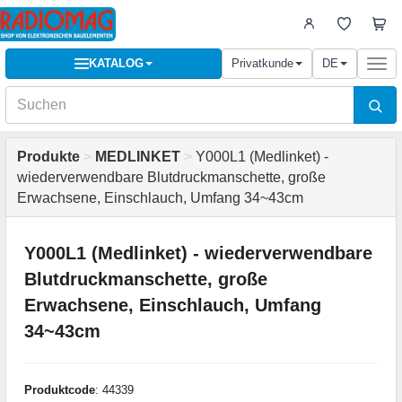
KATALOG
Privatkunde
DE
Togg
navi
Produkte
>
MEDLINKET
>
Y000L1 (Medlinket) -
wiederverwendbare Blutdruckmanschette, große
Erwachsene, Einschlauch, Umfang 34~43cm
Y000L1 (Medlinket) - wiederverwendbare
Blutdruckmanschette, große
Erwachsene, Einschlauch, Umfang
34~43cm
Produktcode
: 44339