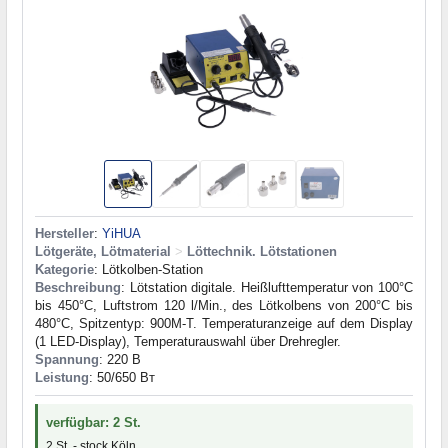
Hersteller
:
YiHUA
Lötgeräte, Lötmaterial
>
Löttechnik. Lötstationen
Kategorie
: Lötkolben-Station
Beschreibung
: Lötstation digitale. Heißlufttemperatur von 100°C
bis 450°C, Luftstrom 120 l/Min., des Lötkolbens von 200°C bis
480°C, Spitzentyp: 900M-T. Temperaturanzeige auf dem Display
(1 LED-Display), Temperaturauswahl über Drehregler.
Spannung
: 220 В
Leistung
: 50/650 Вт
verfügbar: 2 St.
2 St. - stock Köln