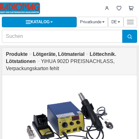
KATALOG
Privatkunde
DE
Togg
navi
Produkte
>
Lötgeräte, Lötmaterial
>
Löttechnik.
Lötstationen
>
YiHUA 902D PREISNACHLASS,
Verpackungskarton fehlt