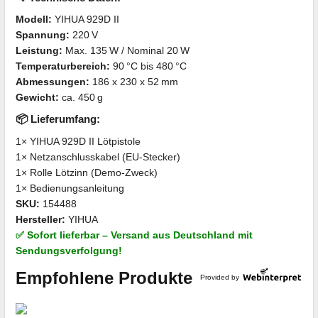
Modell:
YIHUA 929D II
Spannung:
220 V
Leistung:
Max. 135 W / Nominal 20 W
Temperaturbereich:
90 °C bis 480 °C
Abmessungen:
186 x 230 x 52 mm
Gewicht:
ca. 450 g
📦 Lieferumfang:
1× YIHUA 929D II Lötpistole
1× Netzanschlusskabel (EU-Stecker)
1× Rolle Lötzinn (Demo-Zweck)
1× Bedienungsanleitung
SKU:
154488
Hersteller:
YIHUA
✅ Sofort lieferbar – Versand aus Deutschland mit
Sendungsverfolgung!
Empfohlene Produkte
Provided by