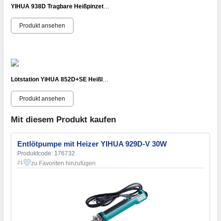
YIHUA 938D Tragbare Heißpinzette Hot Tweezers 220V 120W für SMD Mini Lötstation
Produkt ansehen
Lötstation YiHUA 852D+SE Heißluft+Lötkolben 650W/75W Temperaturregelung LED ESD
Produkt ansehen
Mit diesem Produkt kaufen
Entlötpumpe mit Heizer YIHUA 929D-V 30W
Produktcode: 176732
zu Favoriten hinzufügen
21