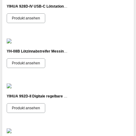
YIHUA 928D-IV USB-C Lötstation digital 60W 90–450°C mit LCD Display
Produkt ansehen
YH-08B Lötzinnabstreifer Messinglötschwamm mit Kolophonium Yihua Original
Produkt ansehen
YIHUA 992D-II Digitale regelbare Heißluft-Rework-Lötstation T210/T245 LCD SMDESD
Produkt ansehen