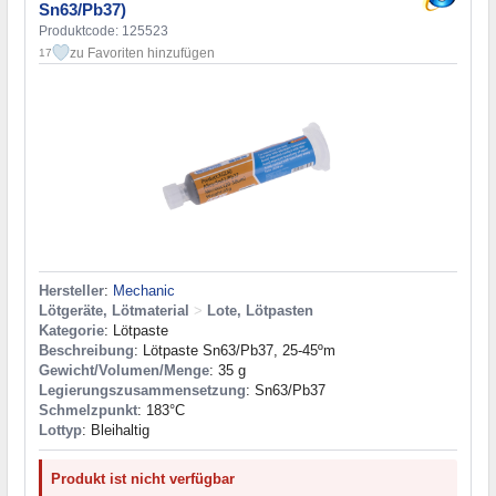
Sn63/Pb37)
Produktcode: 125523
zu Favoriten hinzufügen
17
Hersteller
:
Mechanic
Lötgeräte, Lötmaterial
>
Lote, Lötpasten
Kategorie
: Lötpaste
Beschreibung
: Lötpaste Sn63/Pb37, 25-45ºm
Gewicht/Volumen/Menge
: 35 g
Legierungszusammensetzung
: Sn63/Pb37
Schmelzpunkt
: 183°С
Lottyp
: Bleihaltig
Produkt ist nicht verfügbar