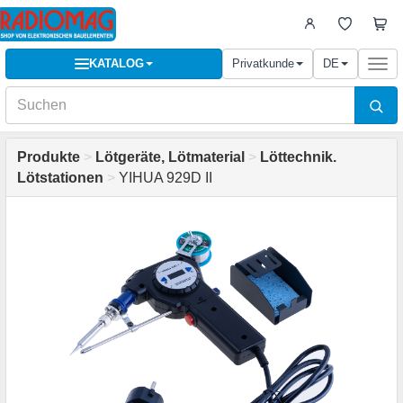
KATALOG
Privatkunde
DE
Togg
navi
Produkte
>
Lötgeräte, Lötmaterial
>
Löttechnik.
Lötstationen
>
YIHUA 929D II