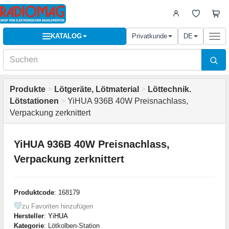
KATALOG
Privatkunde
DE
Togg
navi
Produkte
>
Lötgeräte, Lötmaterial
>
Löttechnik.
Lötstationen
>
YiHUA 936B 40W Preisnachlass,
Verpackung zerknittert
YiHUA 936B 40W Preisnachlass,
Verpackung zerknittert
Produktcode
: 168179
zu Favoriten hinzufügen
Hersteller
:
YiHUA
Kategorie
: Lötkolben-Station