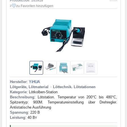
Produktcode: 165918
zu Favoriten hinzufügen
2
Hersteller
:
YiHUA
Lötgeräte, Lötmaterial
>
Löttechnik. Lötstationen
Kategorie
: Lötkolben-Station
Beschreibung
: Lötstation. Temperatur von 200°C bis 480°C,
Spitzentyp: 900M. Temperatureinstellung über Drehregler.
Antistatische Ausführung
Spannung
: 220 В
Leistung
: 40 Вт