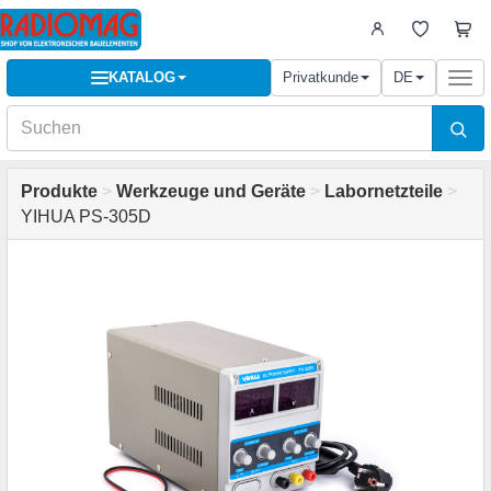
KATALOG
Privatkunde
DE
Togg
navi
Produkte
>
Werkzeuge und Geräte
>
Labornetzteile
>
YIHUA PS-305D