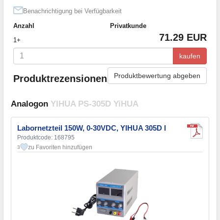
Benachrichtigung bei Verfügbarkeit
Anzahl
Privatkunde
71.29 EUR
1+
kaufen
Produktbewertung abgeben
Produktrezensionen
Analogon
YIHUA PS-305D YiHUA
Labornetzteil 150W, 0-30VDC, YIHUA 305D I
Produktcode: 168795
zu Favoriten hinzufügen
3