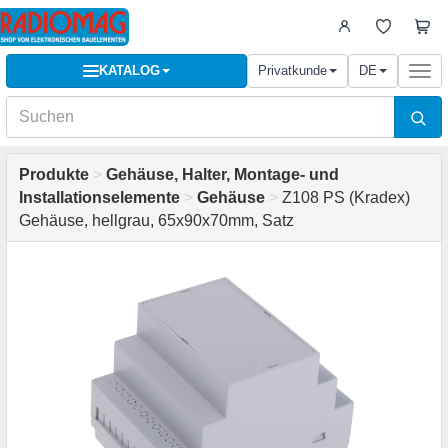
KATALOG
Privatkunde
DE
Togg
navi
Produkte
>
Gehäuse, Halter, Montage- und
Installationselemente
>
Gehäuse
>
Z108 PS (Kradex)
Gehäuse, hellgrau, 65x90x70mm, Satz