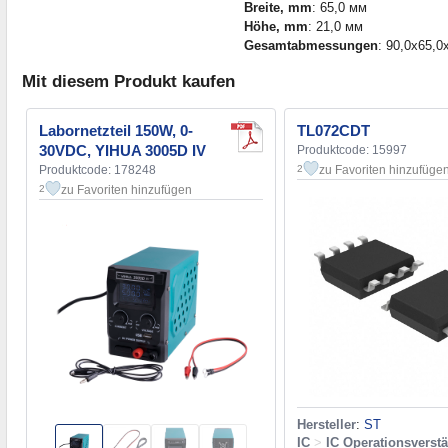
Breite, mm
: 65,0 мм
Höhe, mm
: 21,0 мм
Gesamtabmessungen
: 90,0x65,0
Mit diesem Produkt kaufen
Labornetzteil 150W, 0-
TL072CDT
30VDC, YIHUA 3005D IV
Produktcode: 15997
Produktcode: 178248
zu Favoriten hinzufüge
2
zu Favoriten hinzufügen
2
Hersteller
:
ST
IC
>
IC Operationsverstä