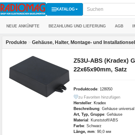
KATALOG
NEUE ANKÜNFTE
BEZAHLUNG UND LIEFERUNG
AGB
I
Produkte
>
Gehäuse, Halter, Montage- und Installations
Z53U-ABS (Kradex) G
22x65x90mm, Satz
Produktcode
: 128050
zu Favoriten hinzufügen
Hersteller
:
Kradex
Beschreibung
: Gehäuse universal
Art, Typ, Gruppe
: Gehäuse
Material
: Kunststoff/ABS
Farbe
: Schwarz
Länge, mm
: 90,0 мм