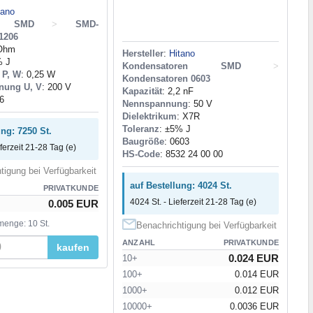
tano
de SMD
>
SMD-
1206
 Ohm
Hersteller
:
Hitano
% J
Kondensatoren SMD
>
 P, W
: 0,25 W
Kondensatoren 0603
nung U, V
: 200 V
Kapazität
: 2,2 nF
6
Nennspannung
: 50 V
Dielektrikum
: X7R
Toleranz
: ±5% J
ung: 7250 St.
Baugröße
: 0603
eferzeit 21-28 Tag (e)
HS-Code
: 8532 24 00 00
tigung bei Verfügbarkeit
auf Bestellung: 4024 St.
PRIVATKUNDE
4024 St. - Lieferzeit 21-28 Tag (e)
0.005 EUR
menge: 10 St.
Benachrichtigung bei Verfügbarkeit
ANZAHL
PRIVATKUNDE
kaufen
0.024 EUR
10+
100+
0.014 EUR
1000+
0.012 EUR
10000+
0.0036 EUR