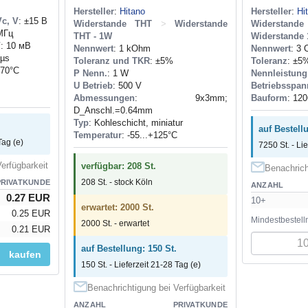
Hersteller
:
Hitano
Hersteller
:
Hi
c, V
: ±15 В
Widerstande THT
>
Widerstande
Widerstan
 МГц
THT - 1W
Widerstande 
V
: 10 мВ
Nennwert
: 1 kOhm
Nennwert
: 3
/µs
Toleranz und TKR
: ±5%
Toleranz
: ±5
+70°C
P Nenn.
: 1 W
Nennleistung
U Betrieb
: 500 V
Betriebsspan
Abmessungen
: 9x3mm;
Bauform
: 120
D_Anschl.=0.64mm
Typ
: Kohleschicht, miniatur
auf Bestell
Temperatur
: -55...+125°C
Tag (e)
7250 St. - Li
erfügbarkeit
verfügbar: 208 St.
Benachrich
208 St. - stock Köln
PRIVATKUNDE
ANZAHL
0.27 EUR
10+
erwartet: 2000 St.
0.25 EUR
Mindestbestell
2000 St. - erwartet
0.21 EUR
auf Bestellung: 150 St.
kaufen
150 St. - Lieferzeit 21-28 Tag (e)
Benachrichtigung bei Verfügbarkeit
ANZAHL
PRIVATKUNDE