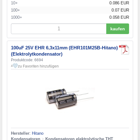
10+
0.086 EUR
100+
0.07 EUR
1000+
0.058 EUR
kaufen
100uF 25V EHR 6,3x11mm (EHR101M25B-Hitano)
(Elektrolytkondensator)
Produktcode: 6694
zu Favoriten hinzufügen
4
Hersteller
:
Hitano
Kondensatoren
>
Kondensatoren elektrolytische THT