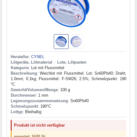
Hersteller
:
CYNEL
Lötgeräte, Lötmaterial
>
Lote, Lötpasten
Kategorie
: Lot mit Flussmittel
Beschreibung
: Weichlot mit Flussmittel. Lot: Sn60Pb40; Draht;
1.0mm; 0.1kg; Flussmittel: F-SW26; 2.5%; Schmelzpunkt: 190
°C
Gewicht/Volumen/Menge
: 100 g
Durchmesser
: 1 mm
Legierungszusammensetzung
: Sn60Pb40
Schmelzpunkt
: 190°С
Lottyp
: Bleihaltig
Produkt ist nicht verfügbar
erwartet: 1620 St.