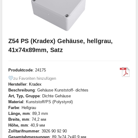
Z54 PS (Kradex) Gehäuse, hellgrau,
41x74x89mm, Satz
Produktcode
: 24175
zu Favoriten hinzufügen
Hersteller
:
Kradex
Beschreibung
: Gehäuse Kunststoff- dichtes
Art, Typ, Gruppe
: Dichte Gehäuse
Material
: Kunststoff/PS (Polystyrol)
Farbe
: Hellgrau
Länge, mm
: 89,3 mm
Breite, mm
: 74,2 мм
Höhe, mm
: 40,9 мм
Zolltarifnummer
: 3926 90 92 90
Gesamtabmessungen
: 89,3x74,2x40,9 мм