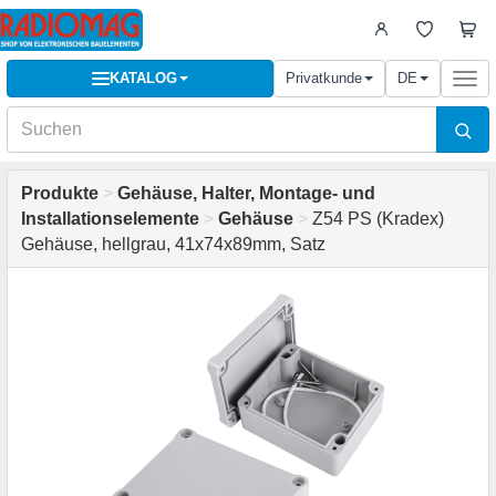
KATALOG
Privatkunde
DE
Togg
navi
Produkte
>
Gehäuse, Halter, Montage- und
Installationselemente
>
Gehäuse
>
Z54 PS (Kradex)
Gehäuse, hellgrau, 41x74x89mm, Satz