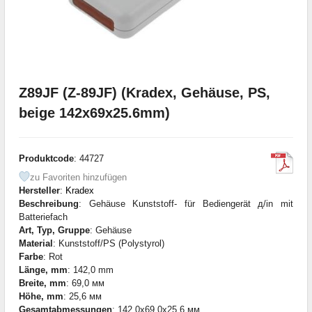
Z89JF (Z-89JF) (Kradex, Gehäuse, PS,
beige 142x69x25.6mm)
Produktcode
: 44727
zu Favoriten hinzufügen
Hersteller
:
Kradex
Beschreibung
: Gehäuse Kunststoff- für Bediengerät д/in mit
Batteriefach
Art, Typ, Gruppe
: Gehäuse
Material
: Kunststoff/PS (Polystyrol)
Farbe
: Rot
Länge, mm
: 142,0 mm
Breite, mm
: 69,0 мм
Höhe, mm
: 25,6 мм
Gesamtabmessungen
: 142,0x69,0x25,6 мм