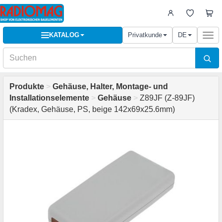
KATALOG
Privatkunde
DE
Togg
navi
Produkte
>
Gehäuse, Halter, Montage- und
Installationselemente
>
Gehäuse
>
Z89JF (Z-89JF)
(Kradex, Gehäuse, PS, beige 142x69x25.6mm)