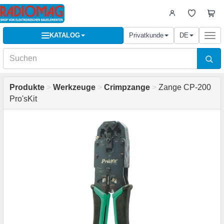
KATALOG
Privatkunde
DE
Togg
navi
Produkte
>
Werkzeuge
>
Crimpzange
>
Zange CP-200
Pro'sKit