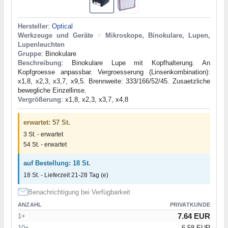
Hersteller
:
Optical
Werkzeuge und Geräte
>
Mikroskope, Binokulare, Lupen,
Lupenleuchten
Gruppe
: Binokulare
Beschreibung
: Binokulare Lupe mit Kopfhalterung. An
Kopfgroesse anpassbar. Vergroesserung (Linsenkombination):
x1,8, x2,3, x3,7, x9,5. Brennweite: 333/166/52/45. Zusaetzliche
bewegliche Einzellinse.
Vergrößerung
: x1,8, x2,3, x3,7, x4,8
erwartet: 57 St.
3 St. - erwartet
54 St. - erwartet
auf Bestellung: 18 St.
18 St. - Lieferzeit 21-28 Tag (e)
Benachrichtigung bei Verfügbarkeit
ANZAHL
PRIVATKUNDE
7.64 EUR
1+
10+
6.58 EUR