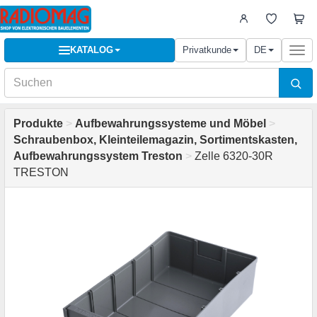
KATALOG
Privatkunde
DE
Togg
navi
Produkte
>
Aufbewahrungssysteme und Möbel
>
Schraubenbox, Kleinteilemagazin, Sortimentskasten,
Aufbewahrungssystem Treston
>
Zelle 6320-30R
TRESTON