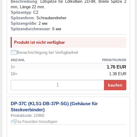
Beschreibung
: Lötspitze für Lötkolben ZD-99, Breite Spitze 2
mm, Länge 22 mm.
Spitzentyp
: C2
Spitzenform
: Schraubendreher
Spitzengröße
: 2 мм
Spitzendurchmesser
: 6 мм
Produkt ist nicht verfügbar
Benachrichtigung bei Verfügbarkeit
ANZAHL
PRIVATKUNDE
1.76 EUR
1+
10+
1.38 EUR
kaufen
DP-37C (KLS1-DB-37P-SG) (Gehäuse für
Steckverbinder)
Produktcode: 22960
zu Favoriten hinzufügen
2