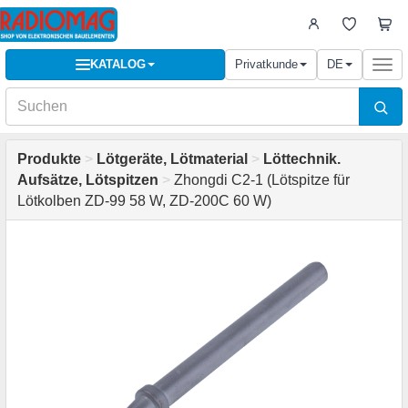
KATALOG
Privatkunde
DE
Togg
navi
Produkte
>
Lötgeräte, Lötmaterial
>
Löttechnik.
Aufsätze, Lötspitzen
>
Zhongdi C2-1 (Lötspitze für
Lötkolben ZD-99 58 W, ZD-200C 60 W)