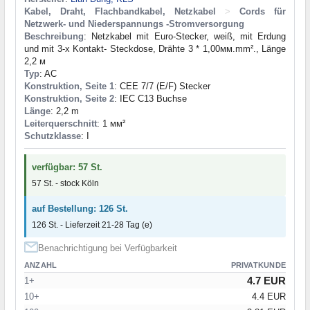
Kabel, Draht, Flachbandkabel, Netzkabel
>
Cords für
Netzwerk- und Niederspannungs -Stromversorgung
Beschreibung
: Netzkabel mit Euro-Stecker, weiß, mit Erdung
und mit 3-х Kontakt- Steckdose, Drähte 3 * 1,00мм.mm²., Länge
2,2 м
Typ
: AC
Konstruktion, Seite 1
: CEE 7/7 (E/F) Stecker
Konstruktion, Seite 2
: IEC C13 Buchse
Länge
: 2,2 m
Leiterquerschnitt
: 1 мм²
Schutzklasse
: I
verfügbar: 57 St.
57 St. - stock Köln
auf Bestellung: 126 St.
126 St. - Lieferzeit 21-28 Tag (e)
Benachrichtigung bei Verfügbarkeit
ANZAHL
PRIVATKUNDE
4.7 EUR
1+
10+
4.4 EUR