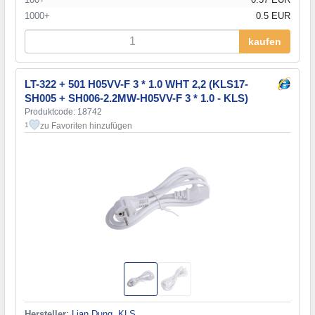
1000+
0.5 EUR
kaufen
LT-322 + 501 H05VV-F 3 * 1.0 WHT 2,2 (KLS17-
SH005 + SH006-2.2MW-H05VV-F 3 * 1.0 - KLS)
Produktcode: 18742
zu Favoriten hinzufügen
1
Hersteller
:
Lian Dung, KLS